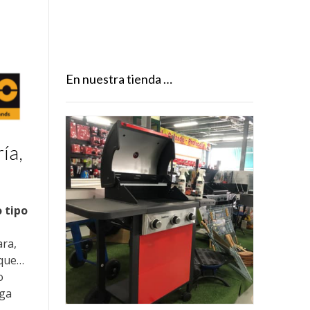
En nuestra tienda …
ía,
 tipo
ara,
rque…
o
rga