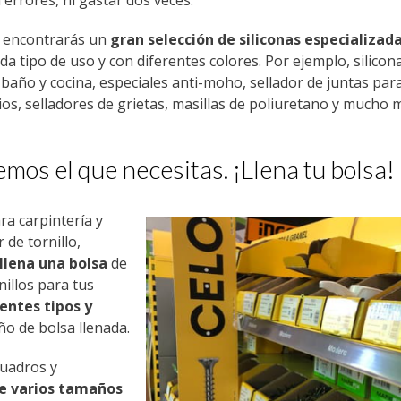
n errores, ni gastar dos veces.
 encontrarás un
gran selección de siliconas especializad
da tipo de uso y con diferentes colores. Por ejemplo, silicon
 baño y cocina, especiales anti-moho, sellador de juntas par
ios, selladores de grietas, masillas de poliuretano y mucho 
emos el que necesitas. ¡Llena tu bolsa!
ra carpintería y
r de tornillo,
llena una bolsa
de
nillos para tus
entes tipos y
año de bolsa llenada.
cuadros y
de varios tamaños