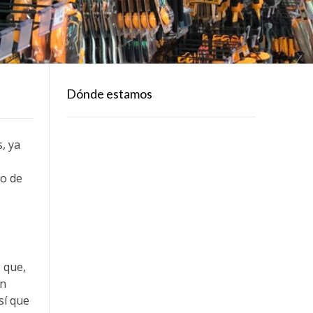
Dónde estamos
, ya
 o de
 que,
an
sí que