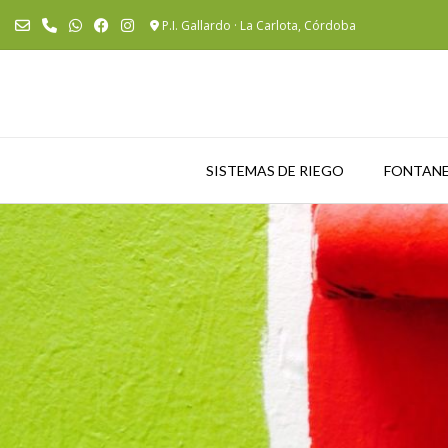
Saltar
P.I. Gallardo · La Carlota, Córdoba
al
contenido
SISTEMAS DE RIEGO
FONTANE