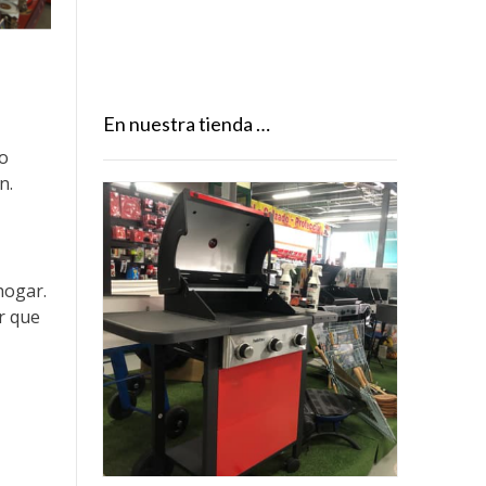
En nuestra tienda …
 o
n.
hogar.
r que