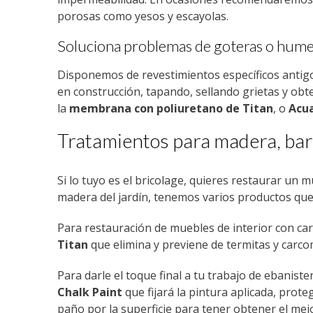
porosas como yesos y escayolas.
Soluciona problemas de goteras o hume
Disponemos de revestimientos específicos antigo
en construcción, tapando, sellando grietas y o
la
membrana con poliuretano de Titan
, o
Acua
Tratamientos para madera, barn
Si lo tuyo es el bricolage, quieres restaurar un 
madera del jardín, tenemos varios productos que
Para restauración de muebles de interior con ca
Titan
que elimina y previene de termitas y carc
Para darle el toque final a tu trabajo de ebaniste
Chalk Paint
que fijará la pintura aplicada, prot
paño por la superficie para tener obtener el mej